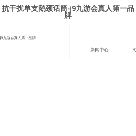
抗干扰单支鹅颈话筒-j9九游会真人第一品
牌
j9九游会真人第一品牌
新闻中心
j