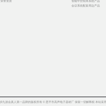
荣誉资质
智能中控矩阵系统产品
会议系统配套周边产品
j9九游会真人第一品牌的版权所有 © 恩平市高声电子器材厂 保留一切解释权 本站