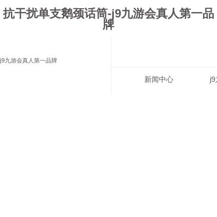
抗干扰单支鹅颈话筒-j9九游会真人第一品
牌
j9九游会真人第一品牌
新闻中心
j