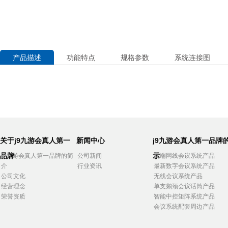
产品描述
功能特点
规格参数
系统连接图
关于j9九游会真人第一
新闻中心
j9九游会真人第一品牌
品牌
示
j9九游会真人第一品牌的简
公司新闻
高端网线会议系统产品
介
行业资讯
最新数字会议系统产品
公司文化
无线会议系统产品
经营理念
单支鹅颈会议话筒产品
荣誉资质
智能中控矩阵系统产品
会议系统配套周边产品