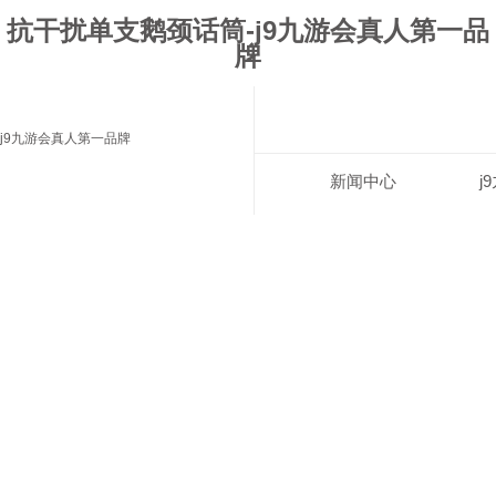
抗干扰单支鹅颈话筒-j9九游会真人第一品
牌
j9九游会真人第一品牌
新闻中心
j