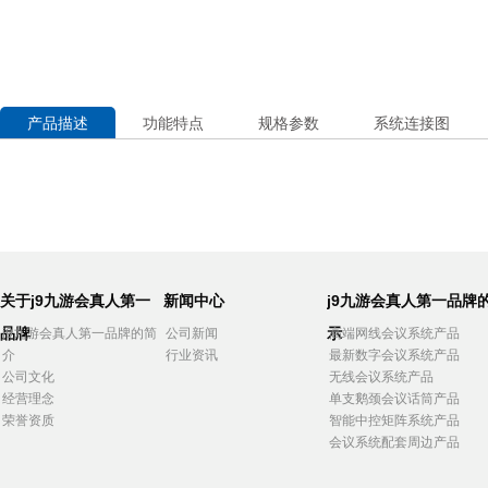
产品描述
功能特点
规格参数
系统连接图
关于j9九游会真人第一
新闻中心
j9九游会真人第一品牌
品牌
示
j9九游会真人第一品牌的简
公司新闻
高端网线会议系统产品
介
行业资讯
最新数字会议系统产品
公司文化
无线会议系统产品
经营理念
单支鹅颈会议话筒产品
荣誉资质
智能中控矩阵系统产品
会议系统配套周边产品