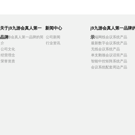
关于j9九游会真人第一
新闻中心
j9九游会真人第一品牌
品牌
示
j9九游会真人第一品牌的简
公司新闻
高端网线会议系统产品
介
行业资讯
最新数字会议系统产品
公司文化
无线会议系统产品
经营理念
单支鹅颈会议话筒产品
荣誉资质
智能中控矩阵系统产品
会议系统配套周边产品