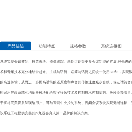
产品描述
功能特点
规格参数
系统连接图
系统实现会议签到、投票表决、摄像跟踪、基础讨论等更多会议功能的扩展;把先进
术和音频技术充分地结合起来。主机与话筒、话筒与话筒之间统一使用cat6e，实现
的高速传输，从而进一步提高话筒的还原度和声音的传输速度减少音损，保证话筒音
时采用屏蔽系统和均衡器模块配合数字移频技术及抑制技术控制啸叫、免疫高频噪音
干扰将完美音质呈现给用户。可与智能中央控制系统、视频会议系统实现无缝连接，
议系统工程提供完整的j9九游会真人第一品牌的解决方案。