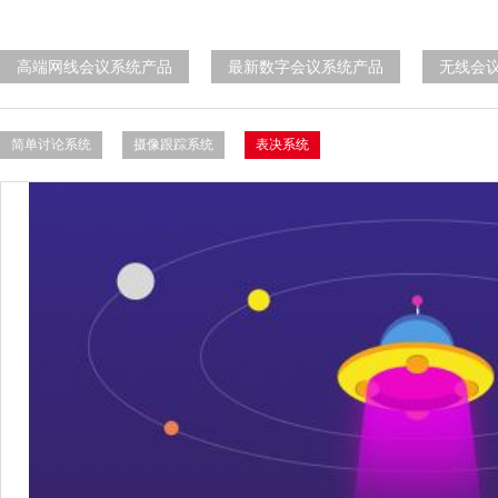
高端网线会议系统产品
最新数字会议系统产品
无线会
简单讨论系统
摄像跟踪系统
表决系统