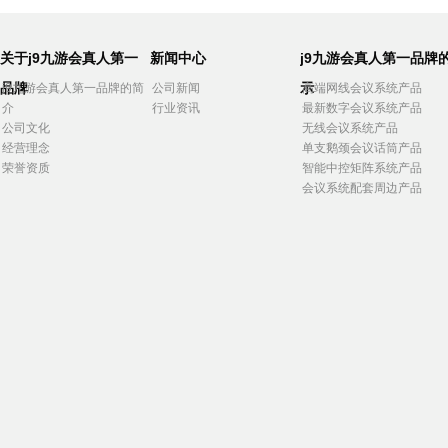
关于j9九游会真人第一
新闻中心
j9九游会真人第一品牌
品牌
示
j9九游会真人第一品牌的简
公司新闻
高端网线会议系统产品
介
行业资讯
最新数字会议系统产品
公司文化
无线会议系统产品
经营理念
单支鹅颈会议话筒产品
荣誉资质
智能中控矩阵系统产品
会议系统配套周边产品