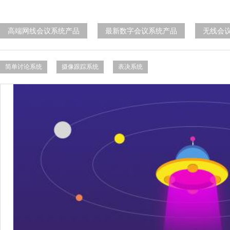
高端网线会议系统产品
最新数字会议系统产品
无线会
简单讨论系统
摄像跟踪系统
表决系统