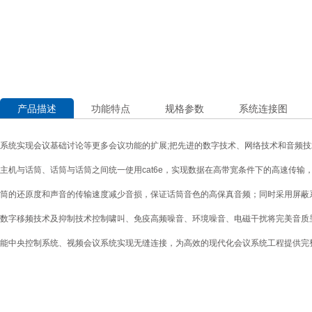
产品描述
功能特点
规格参数
系统连接图
系统实现会议基础讨论等更多会议功能的扩展;把先进的数字技术、网络技术和音频
主机与话筒、话筒与话筒之间统一使用cat6e，实现数据在高带宽条件下的高速传输
筒的还原度和声音的传输速度减少音损，保证话筒音色的
高保真音频
；同时采用屏蔽
数字移频技术及抑制技术控制啸叫、免疫高频噪音、环境噪音、电磁干扰将完美音质
能中央控制系统、视频会议系统实现无缝连接，为高效的现代化会议系统工程提供完整