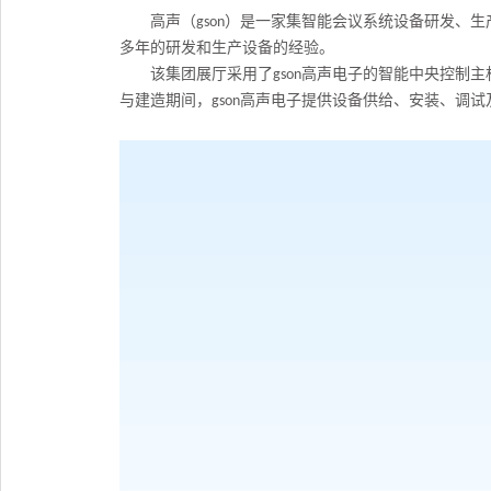
高声（
）是一家集智能会议系统设备研发、生
gson
多年的研发和生产设备的经验。
该集团展厅采用了
高声电子的智能中央控制主
gson
与建造期间，
高声电子提供设备供给、安装、调试
gson