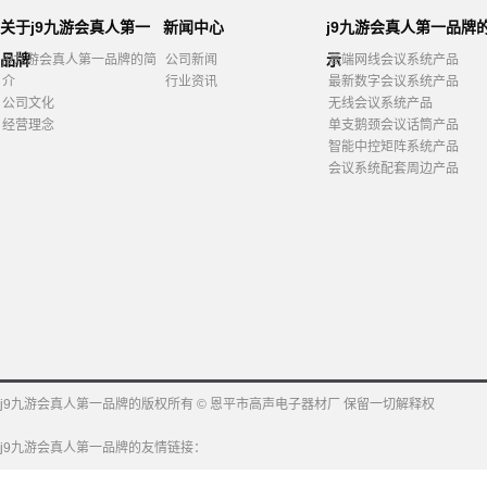
关于j9九游会真人第一
新闻中心
j9九游会真人第一品牌
品牌
示
j9九游会真人第一品牌的简
公司新闻
高端网线会议系统产品
介
行业资讯
最新数字会议系统产品
公司文化
无线会议系统产品
经营理念
单支鹅颈会议话筒产品
智能中控矩阵系统产品
会议系统配套周边产品
j9九游会真人第一品牌的版权所有 © 恩平市高声电子器材厂 保留一切解释权
j9九游会真人第一品牌的友情链接：