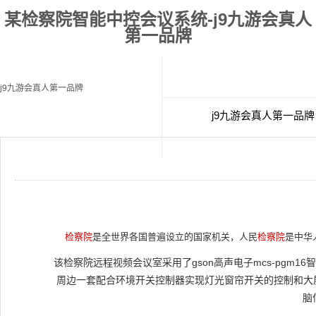
某检察院智能中控会议系统-j9九游会真人
第一品牌
j9九游会真人第一品牌
j9九游会真人第一品牌
经典案例
联
检察院
是全世界各国普遍设立的国家机关，人民
检察院
是中华
该检察院远程视频会议室采用了gson高声电子mcs-pgm1
周边一套配合环境开关控制器实现灯光窗帘开关的控制和大屏
脑