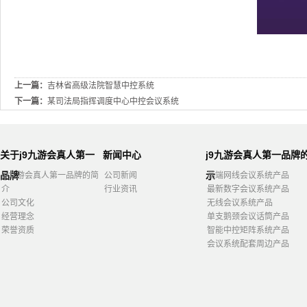
上一篇：
吉林省高级法院智慧中控系统
下一篇：
某司法局指挥调度中心中控会议系统
关于j9九游会真人第一
新闻中心
j9九游会真人第一品牌
品牌
示
j9九游会真人第一品牌的简
公司新闻
高端网线会议系统产品
介
行业资讯
最新数字会议系统产品
公司文化
无线会议系统产品
经营理念
单支鹅颈会议话筒产品
荣誉资质
智能中控矩阵系统产品
会议系统配套周边产品