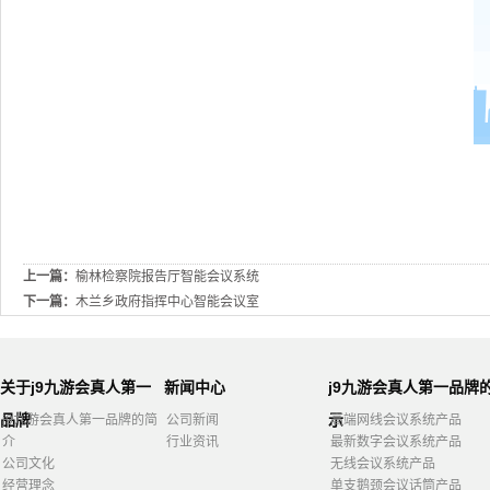
上一篇：
榆林检察院报告厅智能会议系统
下一篇：
木兰乡政府指挥中心智能会议室
关于j9九游会真人第一
新闻中心
j9九游会真人第一品牌
品牌
示
j9九游会真人第一品牌的简
公司新闻
高端网线会议系统产品
介
行业资讯
最新数字会议系统产品
公司文化
无线会议系统产品
经营理念
单支鹅颈会议话筒产品