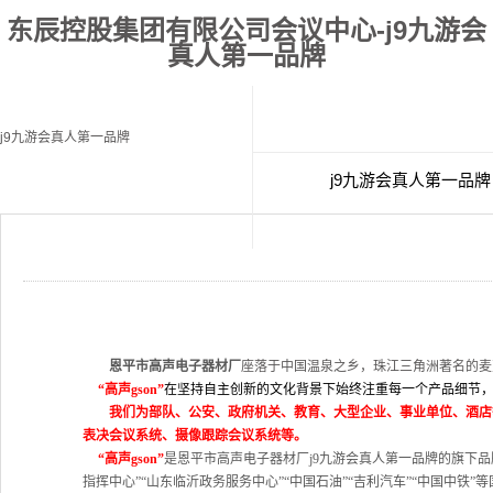
东辰控股集团有限公司会议中心-j9九游会
真人第一品牌
j9九游会真人第一品牌
j9九游会真人第一品牌
经典案例
联
恩平市高声电子器材厂
座落于中国温泉之乡，珠江三角洲著名的麦
“
高声
gson
”
在坚持自主创新的文化背景下始终注重每一个产品细节
我们为部队、公安、政府机关、教育、大型企业、事业单位、酒店
表决会议系统、摄像跟踪会议系统等。
“
高声
gson
”
是恩平市高声电子器材厂j9九游会真人第一品牌的旗下
指挥中心”“山东临沂政务服务中心”“中国石油”“吉利汽车”“中国中铁