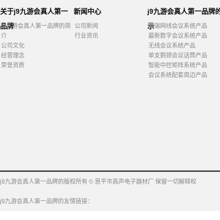
关于j9九游会真人第一
新闻中心
j9九游会真人第一品牌
品牌
示
j9九游会真人第一品牌的简
公司新闻
高端网线会议系统产品
介
行业资讯
最新数字会议系统产品
公司文化
无线会议系统产品
经营理念
单支鹅颈会议话筒产品
荣誉资质
智能中控矩阵系统产品
会议系统配套周边产品
j9九游会真人第一品牌的版权所有 © 恩平市高声电子器材厂 保留一切解释权
j9九游会真人第一品牌的友情链接：