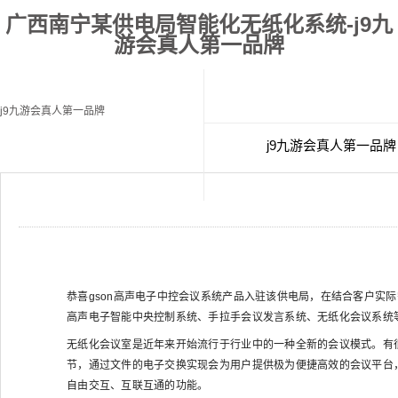
广西南宁某供电局智能化无纸化系统-j9九
游会真人第一品牌
j9九游会真人第一品牌
j9九游会真人第一品牌
经典案例
联
恭喜gson高声电子中控会议系统产品入驻该供电局，在结合客户实际
高声电子智能中央控制系统、手拉手会议发言系统、无纸化会议系统
无纸化会议室是近年来开始流行于行业中的一种全新的会议模式。有
节，通过文件的电子交换实现会为用户提供极为便捷高效的会议平台
自由交互、互联互通的功能。