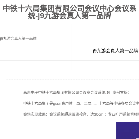
中铁十六局集团有限公司会议中心会议系
统-j9九游会真人第一品牌
j9九游会真人第一品牌
j9九游会真人第一品牌
经典案例
联
高声电子中铁十六局集团有限公司会议室会议系统项目案例赏析：
中铁十六局集团是gson高声续一局、二局……十六局等中铁多局会议
会场实现效果：会议系统超远距离拾音，达30cm ；专业扩声系统音频