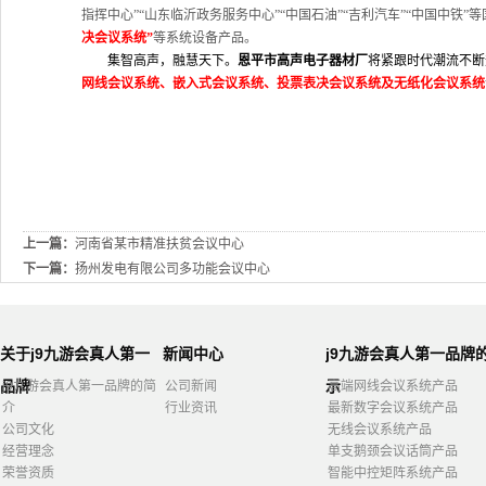
指挥中心”“山东临沂政务服务中心”“中国石油”“吉利汽车”“中国中铁
决会议系统”
等系统设备产品。
集智高声，融慧天下。
恩平市高声电子器材厂
将紧跟时代潮流不断
网线会议系统、嵌入式会议系统、投票表决会议系统及无纸化会议系统
上一篇：
河南省某市精准扶贫会议中心
下一篇：
扬州发电有限公司多功能会议中心
关于j9九游会真人第一
新闻中心
j9九游会真人第一品牌
品牌
示
j9九游会真人第一品牌的简
公司新闻
高端网线会议系统产品
介
行业资讯
最新数字会议系统产品
公司文化
无线会议系统产品
经营理念
单支鹅颈会议话筒产品
荣誉资质
智能中控矩阵系统产品