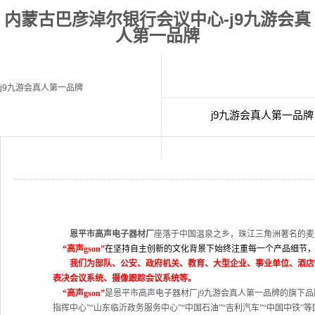
内蒙古巴彦淖尔银行会议中心-j9九游会真
人第一品牌
j9九游会真人第一品牌
j9九游会真人第一品牌
经典案例
联
恩平市高声电子器材厂
座落于中国温泉之乡，珠江三角洲著名的麦
“
高声
gson
”
在坚持自主创新的文化背景下始终注重每一个产品细节
我们为部队、公安、政府机关、教育、大型企业、事业单位、酒店
表决会议系统、摄像跟踪会议系统等。
“
高声
gson
”
是恩平市高声电子器材厂j9九游会真人第一品牌的旗下
指挥中心”“山东临沂政务服务中心”“中国石油”“吉利汽车”“中国中铁