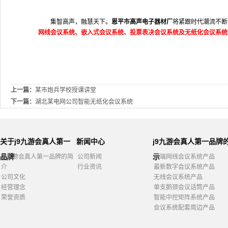
集智高声，融慧天下。
恩平市高声电子器材厂
将紧跟时代潮流不断
网线会议系统、嵌入式会议系统、投票表决会议系统及无纸化会议系统
上一篇：
某市炮兵学校授课讲堂
下一篇：
湖北某电网公司智能无纸化会议系统
关于j9九游会真人第一
新闻中心
j9九游会真人第一品牌
品牌
示
j9九游会真人第一品牌的简
公司新闻
高端网线会议系统产品
介
行业资讯
最新数字会议系统产品
公司文化
无线会议系统产品
经营理念
单支鹅颈会议话筒产品
荣誉资质
智能中控矩阵系统产品
会议系统配套周边产品