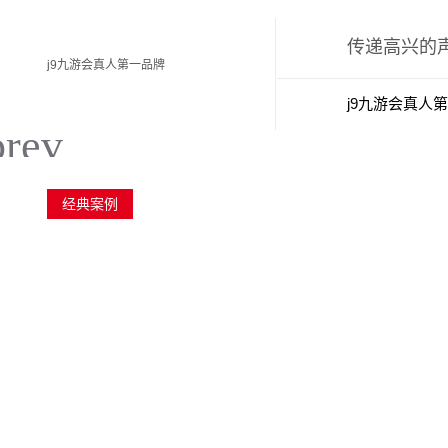
传递高兴的
j9九游会真人第一品牌
j9九游会真人
新闻中心
经典案例