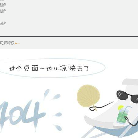
品牌
品牌
品牌
一切解释权