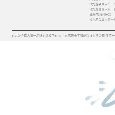
j9九游会真人第一
j9九游会真人第一
触摸电源时序器
j9九游会真人第一
j9九游会真人第一品牌的版权所有 © 广东高声电子智能科技有限公司 保留