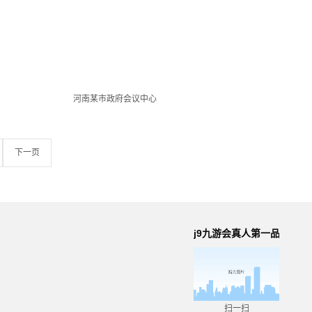
河南某市政府会议中心
下一页
j9九游会真人第一品牌
扫一扫