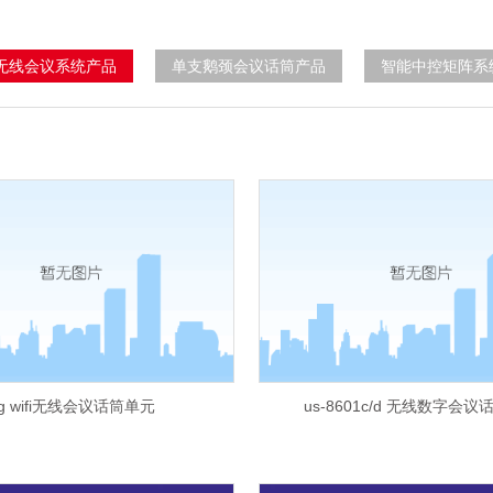
无线会议系统产品
单支鹅颈会议话筒产品
智能中控矩阵系
g wifi无线会议话筒单元
us-8601c/d 无线数字会