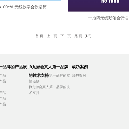
-8100c/d 无线数字会议话筒
一拖四无线鹅颈会议话
首 页
上一页
下一页
尾 页
[1/2]
第一品牌的产品展
j9九游会真人第一品牌
成功案例
的技术支持
产品
j9九游会真人第一品牌的友
经典案例
产品
情链接
j9九游会真人第一品牌的技
产品
术支持
产品
产品