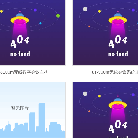
s-8100m无线数字会议主机
us-900m无线会议系统