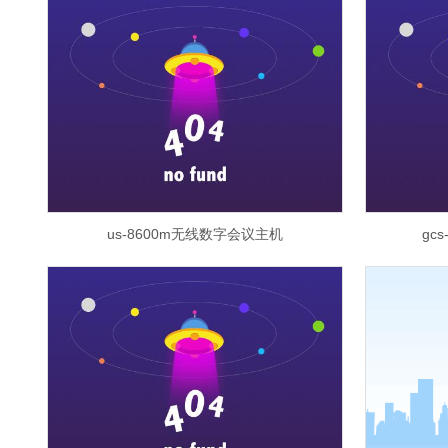
us-8600m无线数字会议主机
gc