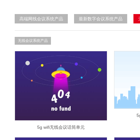
高端网线会议系统产品
最新数字会议系统产品
无线会议系统产品
5
5g wifi无线会议话筒单元