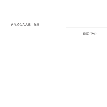
j9九游会真人第一品牌
新闻中心