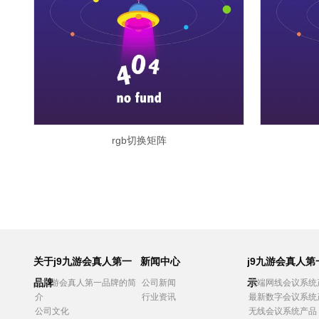
rgb切换矩阵
关于j9九游会真人第一
新闻中心
j9九游会真人
品牌
示
j9九游会真人第一品牌的简
公司新闻
高端网线会议系统
介
行业资讯
最新数字会议系统
公司文化
无线会议系统产品