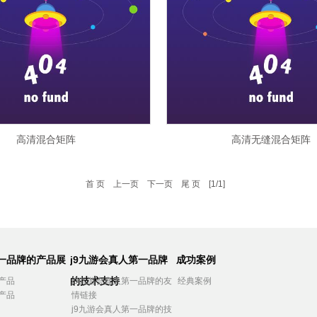
高清混合矩阵
高清无缝混合矩阵
首 页
上一页
下一页
尾 页
[1/1]
第一品牌的产品展
j9九游会真人第一品牌
成功案例
的技术支持
产品
j9九游会真人第一品牌的友
经典案例
产品
情链接
j9九游会真人第一品牌的技