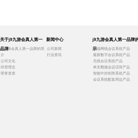
关于j9九游会真人第一
新闻中心
j9九游会真人第一品牌
品牌
示
j9九游会真人第一品牌的简
公司新闻
高端网线会议系统产品
介
行业资讯
最新数字会议系统产品
公司文化
无线会议系统产品
经营理念
单支鹅颈会议话筒产品
荣誉资质
智能中控矩阵系统产品
会议系统配套周边产品