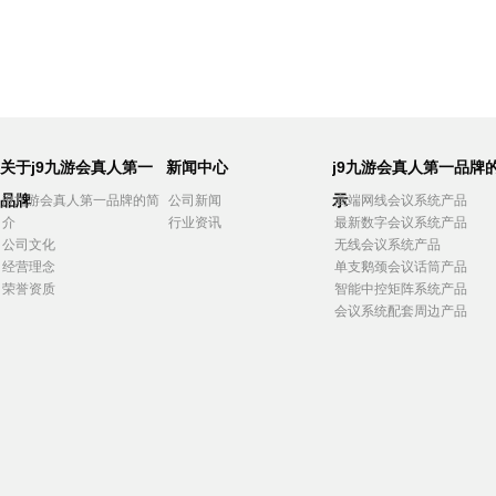
关于j9九游会真人第一
新闻中心
j9九游会真人第一品牌
品牌
示
j9九游会真人第一品牌的简
公司新闻
高端网线会议系统产品
介
行业资讯
最新数字会议系统产品
公司文化
无线会议系统产品
经营理念
单支鹅颈会议话筒产品
荣誉资质
智能中控矩阵系统产品
会议系统配套周边产品