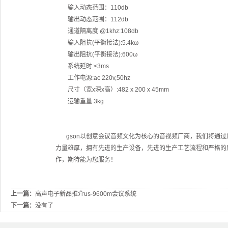
输入动态范围：110db
输出动态范围：112db
通道隔离度 @1khz:108db
输入阻抗(平衡接法):5.4kω
输出阻抗(平衡接法):600ω
系统延时:<3ms
工作电源:ac 220v,50hz
尺寸（宽x深x高）:482 x 200 x 45mm
运输重量:3kg
gson以创意会议音频文化为核心的音视频厂商，我们将通过
力量雄厚，拥有先进的生产设备，先进的生产工艺流程和严格的质
作，期待能为您服务！
上一篇：
高声电子新品推介us-9600m会议系统
下一篇：
没有了