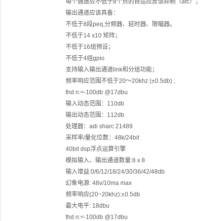
每个通道应不低于8个点的自适应反馈抑制（afc）；
输出通道应该具备：
不低于8段peq,分频器、延时器、限幅器。
不低于14 x10 矩阵；
不低于16组预设；
不低于4组gpio
支持输入输出通道link和分组功能；
频率响应范围不低于20～20khz (±0.5db) ;
thd n:<-100db @17dbu
输入动态范围：110db
输出动态范围：112db
处理器：adi sharc 21489
采样率/量化位数：48k/24bit
40bit dsp浮点运算引擎
模拟输入、输出通道数量:8 x 8
输入增益:0/6/12/18/24/30/36/42/48db
幻象电源: 48v/10ma max
频率响应(20~20khz):±0.5db
最大电平: 18dbu
thd n:<-100db @17dbu