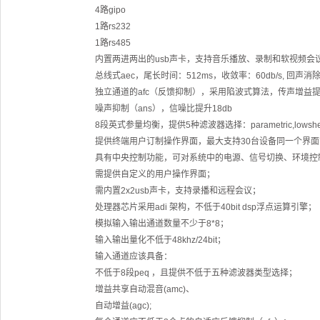
4路gipo
1路rs232
1路rs485
内置两进两出的usb声卡，支持音乐播放、录制和软视频会议
总线式aec，尾长时间：512ms，收敛率：60db/s, 回声消
独立通道的afc（反馈抑制），采用陷波式算法，传声增益提升
噪声抑制（ans），信噪比提升18db
8段英式参量均衡，提供5种滤波器选择：parametric,lowshelf,hig
提供终端用户订制操作界面，最大支持30台设备同一个界面
具有中央控制功能，可对系统中的电源、信号切换、环境控
需提供自定义的用户操作界面；
需内置2x2usb声卡，支持录播和远程会议；
处理器芯片采用adi 架构，不低于40bit dsp浮点运算引擎；
模拟输入输出通道数量不少于8*8；
输入输出量化不低于48khz/24bit；
输入通道应该具备：
不低于8段peq ，且提供不低于五种滤波器类型选择；
增益共享自动混音(amc)、
自动增益(agc);