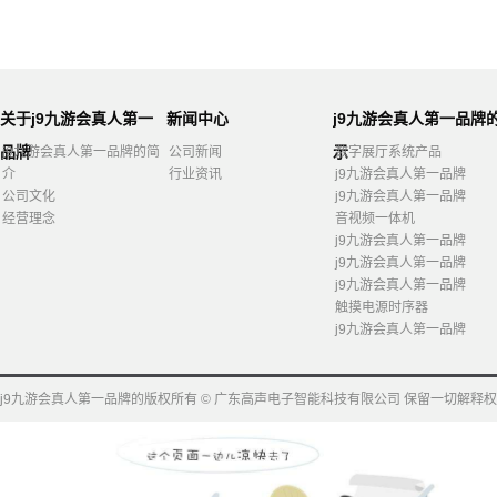
关于j9九游会真人第一
新闻中心
j9九游会真人第一品牌
品牌
示
j9九游会真人第一品牌的简
公司新闻
数字展厅系统产品
介
行业资讯
j9九游会真人第一品牌
公司文化
j9九游会真人第一品牌
经营理念
音视频一体机
j9九游会真人第一品牌
j9九游会真人第一品牌
j9九游会真人第一品牌
触摸电源时序器
j9九游会真人第一品牌
j9九游会真人第一品牌的版权所有 © 广东高声电子智能科技有限公司 保留一切解释