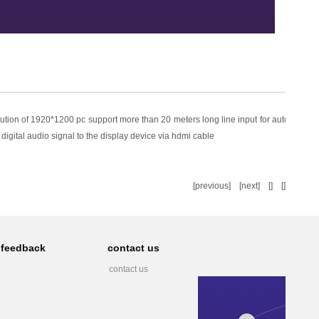
on of 1920*1200 pc support more than 20 meters long line input for automatic 
igital audio signal to the display device via hdmi cable
[
previous
] [
next
] [] []
feedback
contact us
contact us