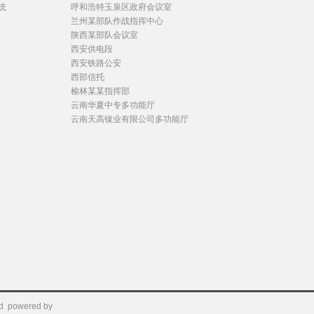
统
呼和浩特玉泉区政府会议室
兰州某部队作战指挥中心
陕西某部队会议室
西安供电段
西安铁路公安
西部信托
榆林某某指挥部
云南华夏中专多功能厅
云南天高镍业有限公司多功能厅
 powered by