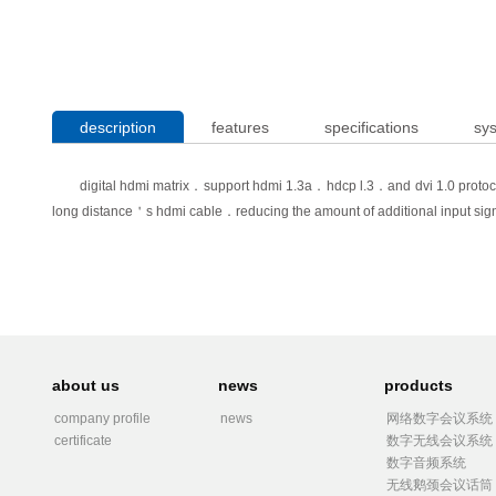
description
features
specifications
sy
digital hdmi matrix．support hdmi 1.3a．hdcp l.3．and dvi 1.0 protocol．
long distance＇s hdmi cable．reducing the amount of additional input signal
about us
news
products
company profile
news
网络数字会议系统
certificate
数字无线会议系统
数字音频系统
无线鹅颈会议话筒