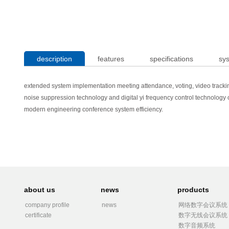
description
features
specifications
sy
extended system implementation meeting attendance, voting, video trackin
noise suppression technology and digital yi frequency control technology of
modern engineering conference system efficiency.
about us
news
products
company profile
news
网络数字会议系统
certificate
数字无线会议系统
数字音频系统