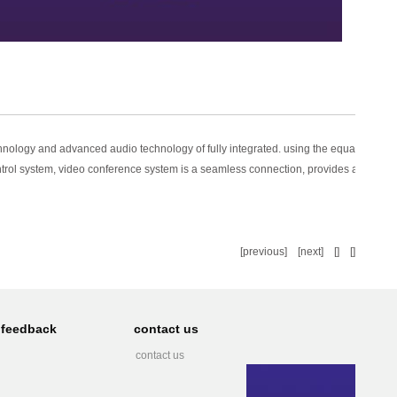
hnology and advanced audio technology of fully integrated. using the equalizer mo
control system, video conference system is a seamless connection, provides a complet
[
previous
] [
next
] [] []
feedback
contact us
contact us