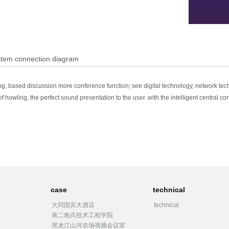
stem connection diagram
g, based discussion more conference function; see digital technology, network tec
 howling, the perfect sound presentation to the user. with the intelligent central 
case
technical
大同国宾大酒店
technical
第二炮兵技术工程学院
黑龙江山河农场视频会议室