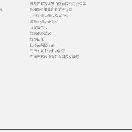
黑龙江邮政速递物流有限公司会议室
统
呼和浩特玉泉区政府会议室
兰州某部队作战指挥中心
陕西某部队会议室
西安供电段
西安铁路公安
西部信托
榆林某某指挥部
云南华夏中专多功能厅
云南天高镍业有限公司多功能厅