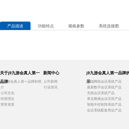
产品描述
功能特点
规格参数
系统连接图
关于j9九游会真人第一
新闻中心
j9九游会真人第一品牌
品牌
示
j9九游会真人第一品牌的简
公司新闻
高端网线会议系统产品
介
行业资讯
最新数字会议系统产品
公司文化
无线会议系统产品
经营理念
单支鹅颈会议话筒产品
荣誉资质
智能中控矩阵系统产品
会议系统配套周边产品