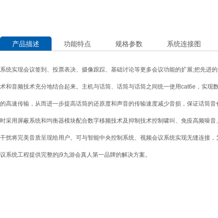
产品描述
功能特点
规格参数
系统连接图
系统实现会议签到、投票表决、摄像跟踪、基础讨论等更多会议功能的扩展;把先进
术和音频技术充分地结合起来。主机与话筒、话筒与话筒之间统一使用cat6e，实现
的高速传输，从而进一步提高话筒的还原度和声音的传输速度减少音损，保证话筒音
时采用屏蔽系统和均衡器模块配合数字移频技术及抑制技术控制啸叫、免疫高频噪音
干扰将完美音质呈现给用户。可与智能中央控制系统、视频会议系统实现无缝连接，
议系统工程提供完整的j9九游会真人第一品牌的解决方案。