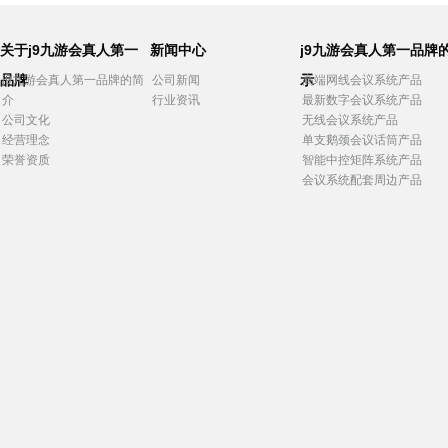
关于j9九游会真人第一
新闻中心
j9九游会真人第一品牌
品牌
示
j9九游会真人第一品牌的简
公司新闻
高端网线会议系统产品
介
行业资讯
最新数字会议系统产品
公司文化
无线会议系统产品
经营理念
单支鹅颈会议话筒产品
荣誉资质
智能中控矩阵系统产品
会议系统配套周边产品