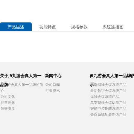
产品描述
功能特点
规格参数
系统连接图
关于j9九游会真人第一
新闻中心
j9九游会真人第一品牌
品牌
示
j9九游会真人第一品牌的简
公司新闻
高端网线会议系统产品
介
行业资讯
最新数字会议系统产品
公司文化
无线会议系统产品
经营理念
单支鹅颈会议话筒产品
荣誉资质
智能中控矩阵系统产品
会议系统配套周边产品