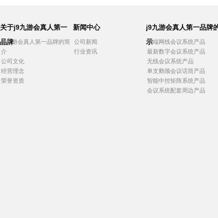
关于j9九游会真人第一
新闻中心
j9九游会真人第一品牌
品牌
示
j9九游会真人第一品牌的简
公司新闻
高端网线会议系统产品
介
行业资讯
最新数字会议系统产品
公司文化
无线会议系统产品
经营理念
单支鹅颈会议话筒产品
荣誉资质
智能中控矩阵系统产品
会议系统配套周边产品