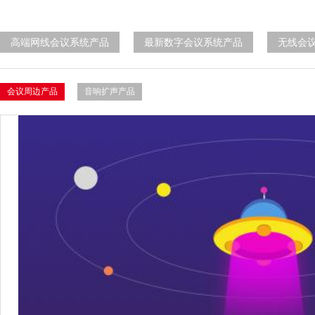
高端网线会议系统产品
最新数字会议系统产品
无线会
会议周边产品
音响扩声产品