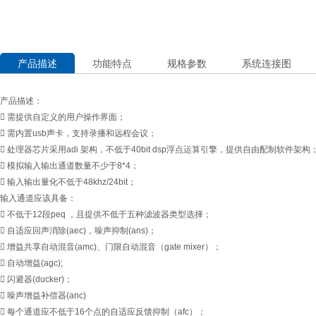
产品描述
功能特点
规格参数
系统连接图
产品描述：
 需提供自定义的用户操作界面；
 需内置usb声卡，支持录播和远程会议；
 处理器芯片采用adi 架构，不低于40bit dsp浮点运算引擎，提供自由配制软件架构
 模拟输入输出通道数量不少于8*4；
 输入输出量化不低于48khz/24bit；
输入通道应该具备：
 不低于12段peq ，且提供不低于五种滤波器类型选择；
 自适应回声消除(aec)，噪声抑制(ans)；
 增益共享自动混音(amc)、门限自动混音（gate mixer）；
 自动增益(agc);
 闪避器(ducker)；
 噪声增益补偿器(anc)
 每个通道应不低于16个点的自适应反馈抑制（afc）；