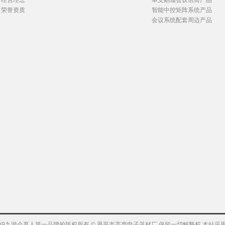
经营理念
单支鹅颈会议话筒产品
荣誉资质
智能中控矩阵系统产品
会议系统配套周边产品
j9九游会真人第一品牌的版权所有 © 恩平市高声电子器材厂 保留一切解释权 本站