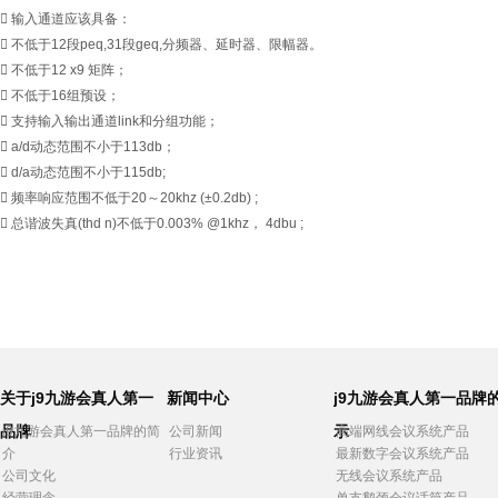
 输入通道应该具备：
 不低于12段peq,31段geq,分频器、延时器、限幅器。
 不低于12 x9 矩阵；
 不低于16组预设；
 支持输入输出通道link和分组功能；
 a/d动态范围不小于113db；
 d/a动态范围不小于115db;
 频率响应范围不低于20～20khz (±0.2db) ;
 总谐波失真(thd n)不低于0.003% @1khz， 4dbu ;
关于j9九游会真人第一
新闻中心
j9九游会真人第一品牌
品牌
示
j9九游会真人第一品牌的简
公司新闻
高端网线会议系统产品
介
行业资讯
最新数字会议系统产品
公司文化
无线会议系统产品