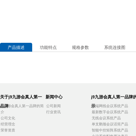
产品描述
功能特点
规格参数
系统连接图
关于j9九游会真人第一
新闻中心
j9九游会真人第一品牌
品牌
示
j9九游会真人第一品牌的简
公司新闻
高端网线会议系统产品
介
行业资讯
最新数字会议系统产品
公司文化
无线会议系统产品
经营理念
单支鹅颈会议话筒产品
荣誉资质
智能中控矩阵系统产品