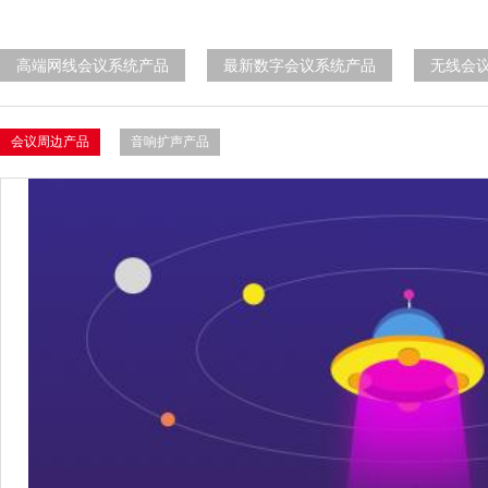
高端网线会议系统产品
最新数字会议系统产品
无线会
会议周边产品
音响扩声产品