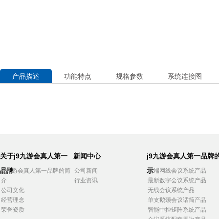
产品描述
功能特点
规格参数
系统连接图
关于j9九游会真人第一
新闻中心
j9九游会真人第一品牌
品牌
示
j9九游会真人第一品牌的简
公司新闻
高端网线会议系统产品
介
行业资讯
最新数字会议系统产品
公司文化
无线会议系统产品
经营理念
单支鹅颈会议话筒产品
荣誉资质
智能中控矩阵系统产品