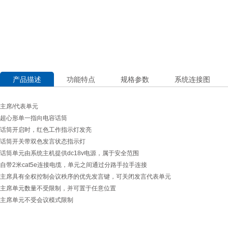
产品描述
功能特点
规格参数
系统连接图
主席/代表单元
超心形单一指向电容话筒
话筒开启时，红色工作指示灯发亮
话筒开关带双色发言状态指示灯
话筒单元由系统主机提供dc18v电源，属于安全范围
自带2米cat5e连接电缆，单元之间通过分路手拉手连接
主席具有全权控制会议秩序的优先发言键，可关闭发言代表单元
主席单元数量不受限制，并可置于任意位置
主席单元不受会议模式限制