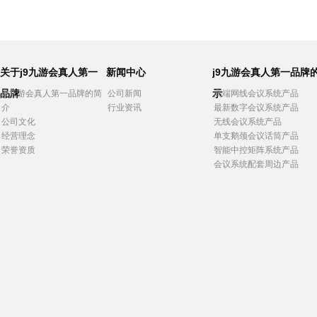
关于j9九游会真人第一
新闻中心
j9九游会真人第一品牌
品牌
示
j9九游会真人第一品牌的简
公司新闻
高端网线会议系统产品
介
行业资讯
最新数字会议系统产品
公司文化
无线会议系统产品
经营理念
单支鹅颈会议话筒产品
荣誉资质
智能中控矩阵系统产品
会议系统配套周边产品