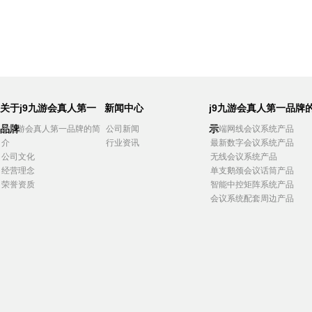
关于j9九游会真人第一
新闻中心
j9九游会真人第一品牌
品牌
示
j9九游会真人第一品牌的简
公司新闻
高端网线会议系统产品
介
行业资讯
最新数字会议系统产品
公司文化
无线会议系统产品
经营理念
单支鹅颈会议话筒产品
荣誉资质
智能中控矩阵系统产品
会议系统配套周边产品