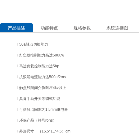
产品描述
功能特点
规格参数
系统连接图
l 50a触点切换能力
l
灯负载控制能力高达5000w
l
马达负载控制能力达5hp
l
抗浪涌电流能力达500a/2ms
l
触点线圈间介质耐压4kv以上
l
具备手动开关等调式功能
l
可供触点间隙为1.5mm继电器
l
环保产品（符号rohs）
l
外形尺寸：（15.5*11*4.5）cm