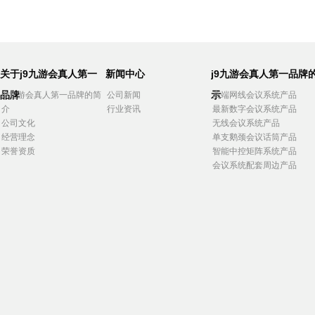
关于j9九游会真人第一
新闻中心
j9九游会真人第一品牌
品牌
示
j9九游会真人第一品牌的简
公司新闻
高端网线会议系统产品
介
行业资讯
最新数字会议系统产品
公司文化
无线会议系统产品
经营理念
单支鹅颈会议话筒产品
荣誉资质
智能中控矩阵系统产品
会议系统配套周边产品