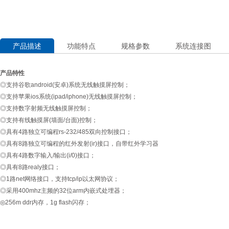
产品描述
功能特点
规格参数
系统连接图
产品特性
◎支持谷歌android(安卓)系统无线触摸屏控制；
◎支持苹果ios系统(ipad/iphone)无线触摸屏控制；
◎支持数字射频无线触摸屏控制；
◎支持有线触摸屏(墙面/台面)控制；
◎具有4路独立可编程rs-232/485双向控制接口；
◎具有8路独立可编程的红外发射(ir)接口，自带红外学习器
◎具有4路数字输入/输出(i/0)接口；
◎具有8路realy接口；
◎1路net网络接口，支持tcp/ip以太网协议；
◎采用400mhz主频的32位arm内嵌式处埋器；
◎256m ddr内存，1g flash闪存；