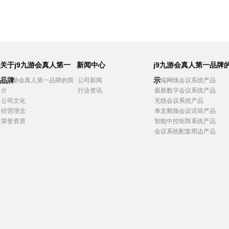
关于j9九游会真人第一
新闻中心
j9九游会真人第一品牌
品牌
示
j9九游会真人第一品牌的简
公司新闻
高端网线会议系统产品
介
行业资讯
最新数字会议系统产品
公司文化
无线会议系统产品
经营理念
单支鹅颈会议话筒产品
荣誉资质
智能中控矩阵系统产品
会议系统配套周边产品