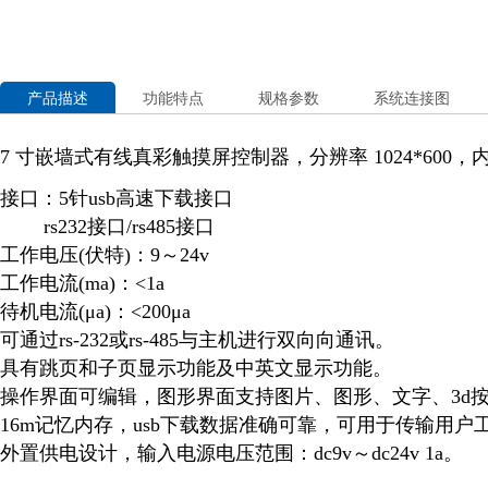
产品描述
功能特点
规格参数
系统连接图
7 寸嵌墙式有线真彩触摸屏控制器，分辨率 1024*600，内 存 64m，
接口：5针usb高速下载接口
rs232接口/rs485接口
工作电压(伏特)：9～24v
工作电流(ma)：<1a
待机电流(μa)：<200μa
可通过rs-232或rs-485与主机进行双向向通讯。
具有跳页和子页显示功能及中英文显示功能。
操作界面可编辑，图形界面支持图片、图形、文字、3d
16m记忆内存，usb下载数据准确可靠，可用于传输用户
外置供电设计，输入电源电压范围：dc9v～dc24v 1a。