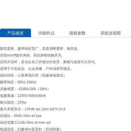
产品描述
功能特点
规格参数
系统连接图
新型底座，频率响应宽广，音质清晰透明，噪音低,
话筒on/off超长寿命、高抗静噪轻触开关,
话筒开启时，音头红色工作指示灯发亮，鹅颈与底座可分开式,
适用于大型会议、公众传播、户外演讲等场合。
指向特性：心形单指向型（驻极体电容式）
频率响应：60hz-16khz
灵敏感度：-42db/±3db（1khz）
低频衰减：125hz 6db/octave
输出阻抗：250ω
最大承受音压：135db spl 1khz at1% t.h.d
信噪比：66db.1khz at 1pa
动态范围:111db.1khz at max spl
电源供应：幻象48v/直流9v（自动转换）