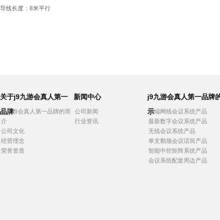
导线长度：8米平行
关于j9九游会真人第一
新闻中心
j9九游会真人第一品牌
品牌
示
j9九游会真人第一品牌的简
公司新闻
高端网线会议系统产品
介
行业资讯
最新数字会议系统产品
公司文化
无线会议系统产品
经营理念
单支鹅颈会议话筒产品
荣誉资质
智能中控矩阵系统产品
会议系统配套周边产品