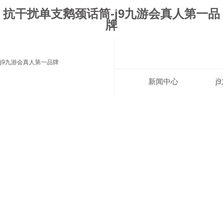
抗干扰单支鹅颈话筒-j9九游会真人第一品
牌
j9九游会真人第一品牌
新闻中心
j