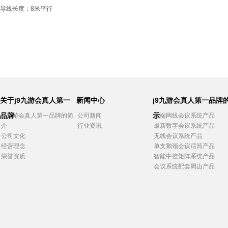
导线长度：8米平行
关于j9九游会真人第一
新闻中心
j9九游会真人第一品牌
品牌
示
j9九游会真人第一品牌的简
公司新闻
高端网线会议系统产品
介
行业资讯
最新数字会议系统产品
公司文化
无线会议系统产品
经营理念
单支鹅颈会议话筒产品
荣誉资质
智能中控矩阵系统产品
会议系统配套周边产品