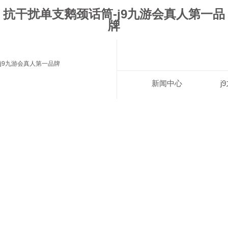
抗干扰单支鹅颈话筒-j9九游会真人第一品
牌
j9九游会真人第一品牌
新闻中心
j