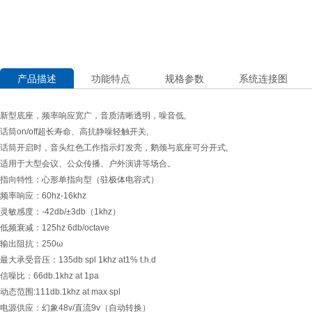
产品描述
功能特点
规格参数
系统连接图
新型底座，频率响应宽广，音质清晰透明，噪音低,
话筒on/off超长寿命、高抗静噪轻触开关,
话筒开启时，音头红色工作指示灯发亮，鹅颈与底座可分开式,
适用于大型会议、公众传播、户外演讲等场合。
指向特性：心形单指向型（驻极体电容式）
频率响应：60hz-16khz
灵敏感度：-42db/±3db（1khz）
低频衰减：125hz 6db/octave
输出阻抗：250ω
最大承受音压：135db spl 1khz at1% t.h.d
信噪比：66db.1khz at 1pa
动态范围:111db.1khz at max spl
电源供应：幻象48v/直流9v（自动转换）