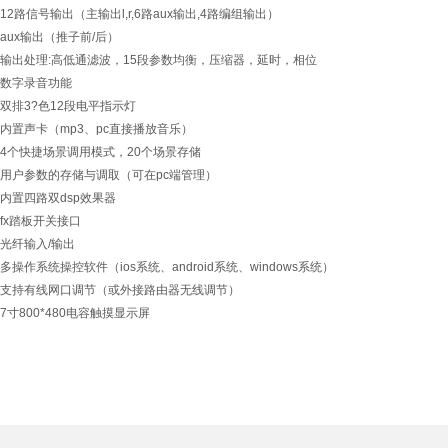
12路信号输出（主输出l,r,6路aux输出,4路编组输出）
aux输出（推子前/后）
输出处理:高低通滤波，15段参数均衡，压缩器，延时，相位
数字录音功能
双排3?色12段电平指示灯
内置声卡（mp3、pc直接播放音乐）
4个快捷场景调用模式，20个场景存储
用户参数的存储与调取（可在pc端管理）
内置四路双dsp效果器
fx踏板开关接口
光纤输入/输出
多操作系统操控软件（ios系统、android系统、windows系统）
支持有线网口调节（或外接路由器无线调节）
7寸800*480电容触摸显示屏