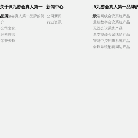
关于j9九游会真人第一
新闻中心
j9九游会真人第一品牌
品牌
示
j9九游会真人第一品牌的简
公司新闻
高端网线会议系统产品
介
行业资讯
最新数字会议系统产品
公司文化
无线会议系统产品
经营理念
单支鹅颈会议话筒产品
荣誉资质
智能中控矩阵系统产品
会议系统配套周边产品