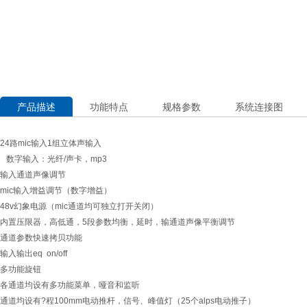
产品描述
功能特点
规格参数
系统连接图
24路mic输入1组立体声输入
数字输入：光纤/声卡，mp3
输入通道声像调节
mic输入增益调节（数字增益）
48v幻象电源（mic通道均可独立打开关闭）
内置压限器，高低通，5段参数均衡，延时，输通道声像平衡调节
通道参数快速拷贝功能
输入输出eq on/off
多功能旋钮
各通道均设有多功能菜单，哑音和监听
通道均设有?程100mm电动推杆，信号、峰值灯（25个alps电动推子）