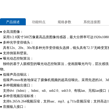
产品描述
功能特点
规格参数
系统连接图
● 全高清图像：
采用1/2.8英寸500万像素高品质图像传感器，最大分辨率可达1920x108
● 多种光学变倍镜头：
具有12x、20x、30x等多种光学变倍镜头选择，镜头具有72.5°无畸变
● 支持倒装和壁装。
● 曝光动态控制算法：
独特的基于人眼模型的曝光动态控制算法，使画面曝光均匀，层次感强。
物。
● 低噪声高信噪比：
低噪声cmos有效地保证了摄像机视频的超高信噪比。采用先进的2d、
● 多种视频输出接口：
支持dvi（hdmi）、hdmi、sdi、usb2.0、usb3.0、有线lan、无线lan接
● 多种音视频压缩标准：
支持h.265/h.264视频压缩，支持aac、mp3、g.711a音频压缩；支持高达1
● 音频输入接口：