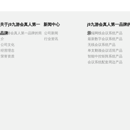
关于j9九游会真人第一
新闻中心
j9九游会真人第一品牌
品牌
示
j9九游会真人第一品牌的简
公司新闻
高端网线会议系统产品
介
行业资讯
最新数字会议系统产品
公司文化
无线会议系统产品
经营理念
单支鹅颈会议话筒产品
荣誉资质
智能中控矩阵系统产品
会议系统配套周边产品