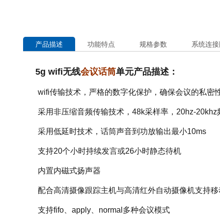
产品描述
功能特点
规格参数
系统连接
5g wifi无线
会议话筒
单元产品描述：
wifi传输技术，严格的数字化保护，确保会议的私
采用非压缩音频传输技术，48k采样率，20hz-20kh
采用低延时技术，话筒声音到功放输出最小10ms
支持20个小时持续发言或26小时静态待机
内置内磁式扬声器
配合高清摄像跟踪主机与高清红外自动摄像机支持移
支持fifo、apply、normal多种会议模式