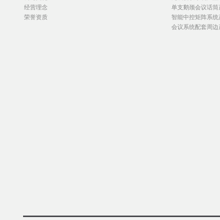
经营理念
单支鹅颈会议话筒
荣誉资质
智能中控矩阵系统
会议系统配套周边