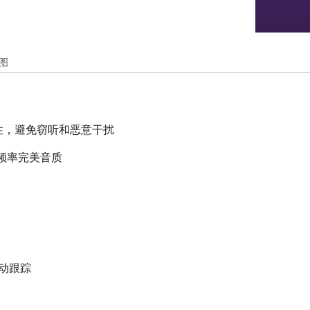
图
密性，避免窃听和恶意干扰
z频率完美音质
动跟踪