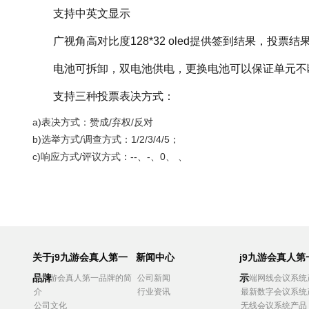
支持中英文显示
广视角高对比度128*32 oled提供签到结果，投
电池可拆卸，双电池供电，更换电池可以保证单元不
支持三种投票表决方式：
a)表决方式：赞成/弃权/反对
b)选举方式/调查方式：1/2/3/4/5；
c)响应方式/评议方式：--、-、0、 、
关于j9九游会真人第一
新闻中心
j9九游会真人
品牌
示
j9九游会真人第一品牌的简
公司新闻
高端网线会议系统
介
行业资讯
最新数字会议系统
公司文化
无线会议系统产品