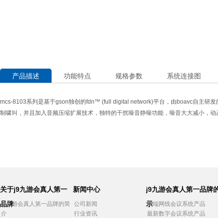
产品描述
功能特点
规格参数
系统连接图
mcs-8103系列是基于gson独创的fdn™ (full digital networ
制啸叫，并且加入音频压缩扩展技术，独特的干扰噪音静噪功能，噪音大大减小，动态
关于j9九游会真人第一
新闻中心
j9九游会真人第一品牌
品牌
示
j9九游会真人第一品牌的简
公司新闻
高端网线会议系统产品
介
行业资讯
最新数字会议系统产品