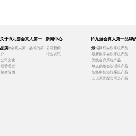
关于j9九游会真人第一
新闻中心
j9九游会真人第一品牌
品牌
示
j9九游会真人第一品牌的简
公司新闻
高端网线会议系统产品
介
行业资讯
最新数字会议系统产品
公司文化
无线会议系统产品
经营理念
单支鹅颈会议话筒产品
荣誉资质
智能中控矩阵系统产品
会议系统配套周边产品