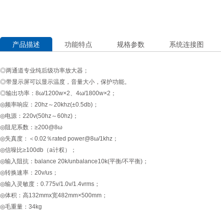
产品描述
功能特点
规格参数
系统连接图
◎两通道专业纯后级功率放大器；
◎带显示屏可以显示温度，音量大小，保护功能。
◎输出功率：8ω/1200w×2、4ω/1800w×2；
◎频率响应：20hz～20khz(±0.5db)；
◎电源：220v(50hz～60hz)；
◎阻尼系数：≥200@8ω
◎失真度：＜0.02％rated power@8ω/1khz；
◎信噪比≥100db（a计权）；
◎输入阻抗：balance 20k/unbalance10k(平衡/不平衡)；
◎转换速率：20v/us；
◎输入灵敏度：0.775v/1.0v/1.4vrms；
◎体积：高132mmx宽482mm×500mm；
◎毛重量：34kg