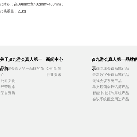
◎体积：高89mmx宽482mm×460mm；
◎毛重量：21kg
关于j9九游会真人第一
新闻中心
j9九游会真人第一品牌
品牌
示
j9九游会真人第一品牌的简
公司新闻
高端网线会议系统产品
介
行业资讯
最新数字会议系统产品
公司文化
无线会议系统产品
经营理念
单支鹅颈会议话筒产品
荣誉资质
智能中控矩阵系统产品
会议系统配套周边产品