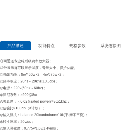
产品描述
功能特点
规格参数
系统连接图
◎两通道专业纯后级功率放大器；
◎带显示屏可以显示温度，音量大小，保护功能。
◎输出功率：8ω/450w×2、4ω/675w×2；
◎频率响应：20hz～20khz(±0.5db)；
◎电源：220v(50hz～60hz)；
◎阻尼系数：≥200@8ω
◎失真度：＜0.02％rated power@8ω/1khz；
◎信噪比≥100db（a计权）；
◎输入阻抗：balance 20k/unbalance10k(平衡/不平衡)；
◎转换速率：20v/us；
◎输入灵敏度：0.775v/1.0v/1.4vrms；