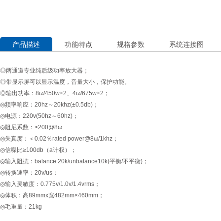
产品描述
功能特点
规格参数
系统连接图
◎两通道专业纯后级功率放大器；
◎带显示屏可以显示温度，音量大小，保护功能。
◎输出功率：8ω/450w×2、4ω/675w×2；
◎频率响应：20hz～20khz(±0.5db)；
◎电源：220v(50hz～60hz)；
◎阻尼系数：≥200@8ω
◎失真度：＜0.02％rated power@8ω/1khz；
◎信噪比≥100db（a计权）；
◎输入阻抗：balance 20k/unbalance10k(平衡/不平衡)；
◎转换速率：20v/us；
◎输入灵敏度：0.775v/1.0v/1.4vrms；
◎体积：高89mmx宽482mm×460mm；
◎毛重量：21kg