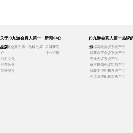
关于j9九游会真人第一
新闻中心
j9九游会真人第一品牌
品牌
示
j9九游会真人第一品牌的简
公司新闻
高端网线会议系统产品
介
行业资讯
最新数字会议系统产品
公司文化
无线会议系统产品
经营理念
单支鹅颈会议话筒产品
荣誉资质
智能中控矩阵系统产品
会议系统配套周边产品