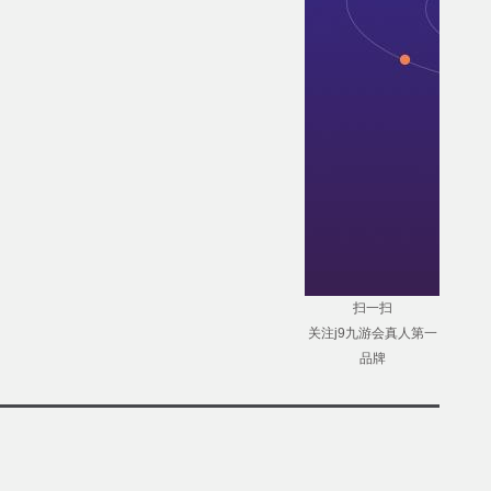
扫一扫
关注j9九游会真人第一
品牌