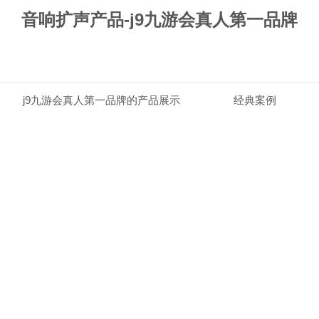
音响扩声产品-j9九游会真人第一品牌
j9九游会真人第一品牌的产品展示
经典案例
j9九游会