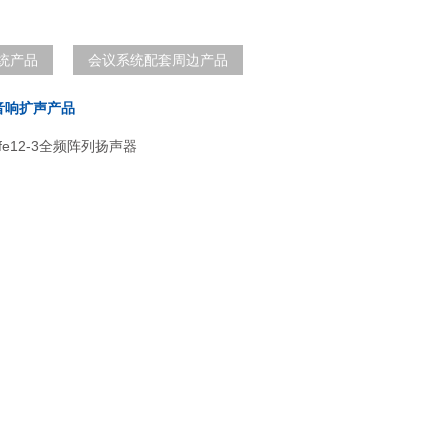
统产品
会议系统配套周边产品
音响扩声产品
fe12-3全频阵列扬声器