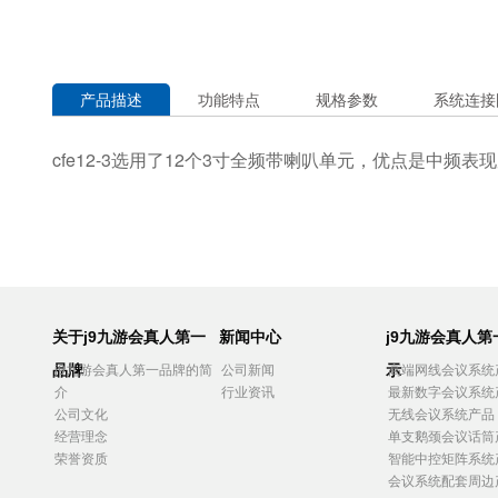
产品描述
功能特点
规格参数
系统连接
cfe12-3选用了12个3寸全频带喇叭单元，优点是中频
关于j9九游会真人第一
新闻中心
j9九游会真人
品牌
示
j9九游会真人第一品牌的简
公司新闻
高端网线会议系统
介
行业资讯
最新数字会议系统
公司文化
无线会议系统产品
经营理念
单支鹅颈会议话筒
荣誉资质
智能中控矩阵系统
会议系统配套周边