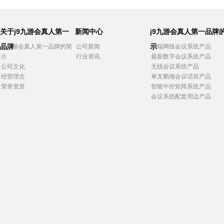
关于j9九游会真人第一
新闻中心
j9九游会真人第一品牌
品牌
示
j9九游会真人第一品牌的简
公司新闻
高端网线会议系统产品
介
行业资讯
最新数字会议系统产品
公司文化
无线会议系统产品
经营理念
单支鹅颈会议话筒产品
荣誉资质
智能中控矩阵系统产品
会议系统配套周边产品