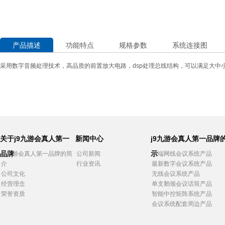
产品描述
功能特点
规格参数
系统连接图
采用数字音频处理技术，高品质的前置放大电路，
dsp
处理总线结构，可以满足大中
关于j9九游会真人第一
新闻中心
j9九游会真人第一品牌
品牌
示
j9九游会真人第一品牌的简
公司新闻
高端网线会议系统产品
介
行业资讯
最新数字会议系统产品
公司文化
无线会议系统产品
经营理念
单支鹅颈会议话筒产品
荣誉资质
智能中控矩阵系统产品
会议系统配套周边产品