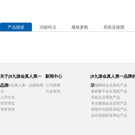
产品描述
功能特点
规格参数
系统连接图
关于j9九游会真人第一
新闻中心
j9九游会真人第一品牌
品牌
示
j9九游会真人第一品牌的简
公司新闻
高端网线会议系统产品
介
行业资讯
最新数字会议系统产品
公司文化
无线会议系统产品
经营理念
单支鹅颈会议话筒产品
荣誉资质
智能中控矩阵系统产品
会议系统配套周边产品