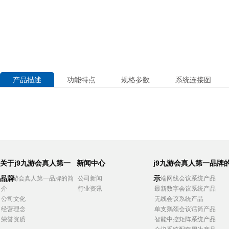
产品描述
功能特点
规格参数
系统连接图
关于j9九游会真人第一
新闻中心
j9九游会真人第一品牌
品牌
示
j9九游会真人第一品牌的简
公司新闻
高端网线会议系统产品
介
行业资讯
最新数字会议系统产品
公司文化
无线会议系统产品
经营理念
单支鹅颈会议话筒产品
荣誉资质
智能中控矩阵系统产品