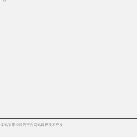
产品
权 本站采用今科云平台网站建设技术开发