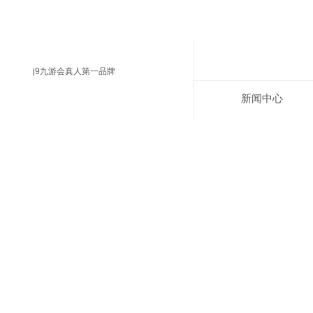
j9九游会真人第一品牌
新闻中心