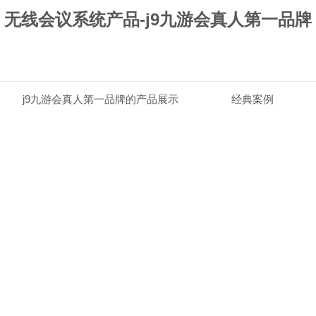
无线会议系统产品-j9九游会真人第一品牌
j9九游会真人第一品牌的产品展示
经典案例
j9九游会