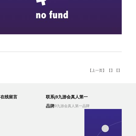
【
上一页
】 【】【】
在线留言
联系j9九游会真人第一
品牌
联系j9九游会真人第一品牌