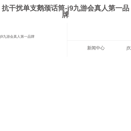
抗干扰单支鹅颈话筒-j9九游会真人第一品
牌
j9九游会真人第一品牌
新闻中心
j