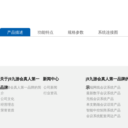
产品描述
功能特点
规格参数
系统连接图
关于j9九游会真人第一
新闻中心
j9九游会真人第一品牌
品牌
示
j9九游会真人第一品牌的简
公司新闻
高端网线会议系统产品
介
行业资讯
最新数字会议系统产品
公司文化
无线会议系统产品
经营理念
单支鹅颈会议话筒产品
荣誉资质
智能中控矩阵系统产品
会议系统配套周边产品