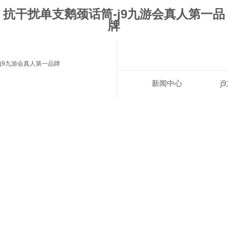
抗干扰单支鹅颈话筒-j9九游会真人第一品
牌
j9九游会真人第一品牌
新闻中心
j