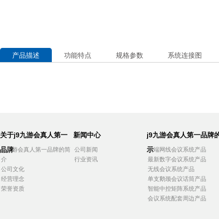
产品描述
功能特点
规格参数
系统连接图
关于j9九游会真人第一
新闻中心
j9九游会真人第一品牌
品牌
示
j9九游会真人第一品牌的简
公司新闻
高端网线会议系统产品
介
行业资讯
最新数字会议系统产品
公司文化
无线会议系统产品
经营理念
单支鹅颈会议话筒产品
荣誉资质
智能中控矩阵系统产品
会议系统配套周边产品